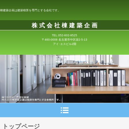
棟建築企画は建築積算を専門とする会社です。
株 式 会 社 棟 建 築 企 画
TEL.052-602-9525
〒460-0008 名古屋市中区栄2-5-13
アイ･エスビル2階
トップページ